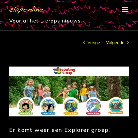
Ga
naar
inhoud
Voor al het Lierops nieuws
Vorige
Volgende
Er komt weer een Explorer groep!