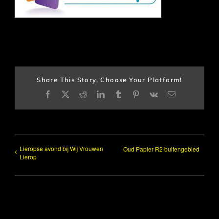
Share This Story, Choose Your Platform!
Facebook
X
Reddit
LinkedIn
Tumblr
Pinterest
Vk
E-
mail
Lieropse avond bij Wij Vrouwen
Oud Papier R2 buitengebied
Lierop