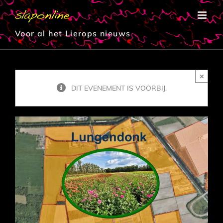
Ga
naar
inhoud
Voor al het Lierops nieuws
×
DIT EVENEMENT IS VOORBIJ.