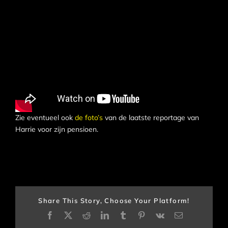
Zie eventueel ook
de foto’s
van de laatste reportage van
Harrie voor zijn pensioen.
Share This Story, Choose Your Platform!
Facebook
X
Reddit
LinkedIn
Tumblr
Pinterest
Vk
E-
mail