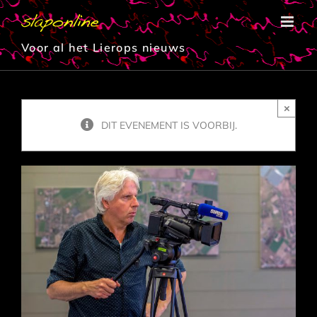
Ga
naar
inhoud
Voor al het Lierops nieuws
×
DIT EVENEMENT IS VOORBIJ.