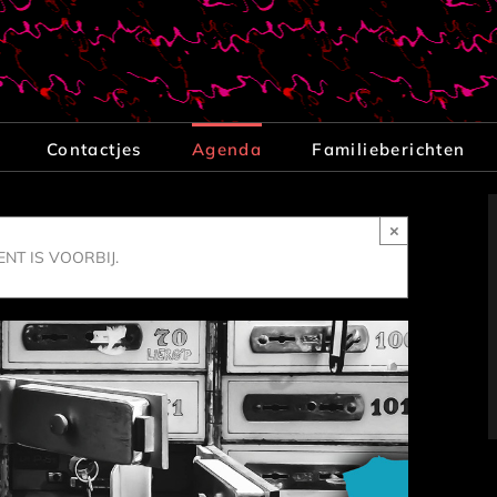
Contactjes
Agenda
Familieberichten
×
NT IS VOORBIJ.