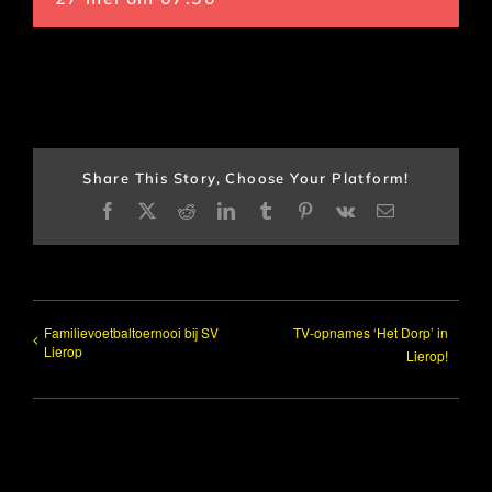
Share This Story, Choose Your Platform!
Facebook
X
Reddit
LinkedIn
Tumblr
Pinterest
Vk
E-
mail
Familievoetbaltoernooi bij SV
TV-opnames ‘Het Dorp’ in
Lierop
Lierop!