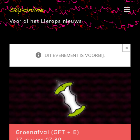
Ga
naar
inhoud
Voor al het Lierops nieuws
×
DIT EVENEMENT IS VOORBIJ.
Groenafval (GFT + E)
27 mei om 07:30