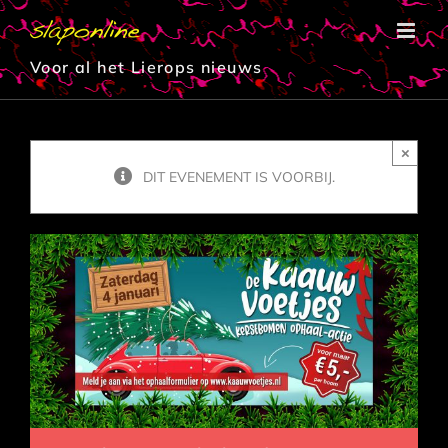
Ga
naar
inhoud
Voor al het Lierops nieuws
×
DIT EVENEMENT IS VOORBIJ.