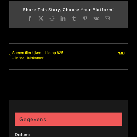
Share This Story, Choose Your Platform!
Facebook
X
Reddit
LinkedIn
Tumblr
Pinterest
Vk
E-
mail
Samen film kijken – Lierop 825
PMD
– in ‘de Huiskamer’
Gegevens
Datum: