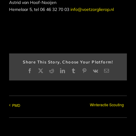
Astrid van Hoof-Nooijen
Hemelaar 5, tel 06 46 32 70 03
info@voetzorglierop.nl
Share This Story, Choose Your Platform!
Facebook
X
Reddit
LinkedIn
Tumblr
Pinterest
Vk
E-
mail
Winteractie Scouting
PMD