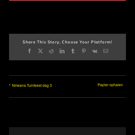
Share This Story, Choose Your Platform!
Facebook
X
Reddit
LinkedIn
Tumblr
Pinterest
Vk
E-
mail
Papier ophalen
Nirwana Tuinfeest dag 3