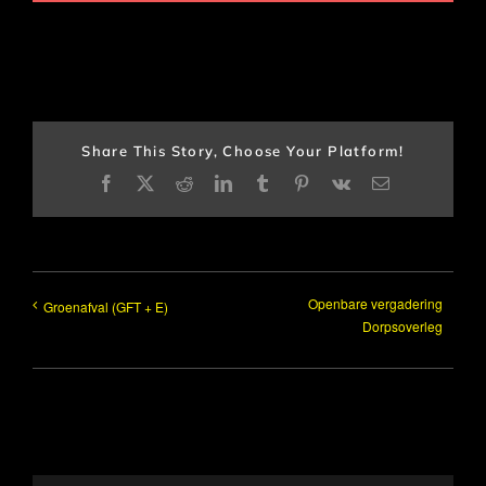
Share This Story, Choose Your Platform!
Facebook
X
Reddit
LinkedIn
Tumblr
Pinterest
Vk
E-
mail
Openbare vergadering
Groenafval (GFT + E)
Dorpsoverleg