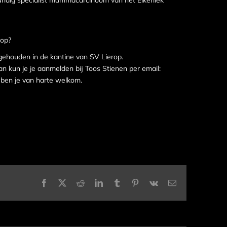
undig specialist mammacarcinoom van het Elkerliek
p van Wij, Vrouwen Lierop?
gehouden in de kantine van SV Lierop.
n kun je je aanmelden bij Toos Stienen per email:
 ben je van harte welkom.
Facebook
X
Reddit
LinkedIn
Tumblr
Pinterest
Vk
E-
mail