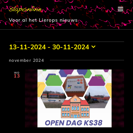
Ga
naar
inhoud
Voor al het Lierops nieuws
Evenementen
13-11-2024
 - 
30-11-2024
Selecteer
een
november 2024
datum.
wo
13