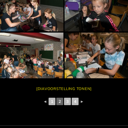
[DIAVOORSTELLING TONEN]
◄
1
2
3
4
►