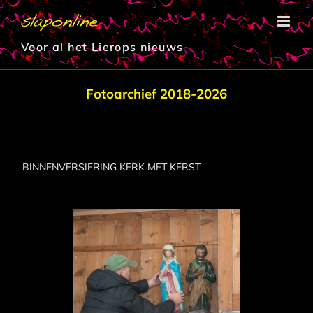
Ga
naar
inhoud
Voor al het Lierops nieuws
Fotoarchief 2018-2026
BINNENVERSIERING KERK MET KERST