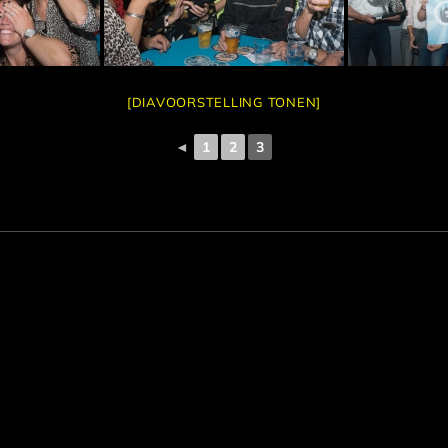
[DIAVOORSTELLING TONEN]
◄
1
2
3