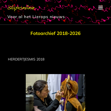
Ga
naar
inhoud
Voor al het Lierops nieuws
Fotoarchief 2018-2026
HERDERTJESMIS 2018