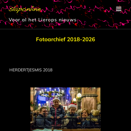
Ga
naar
inhoud
Voor al het Lierops nieuws
Fotoarchief 2018-2026
HERDERTJESMIS 2018