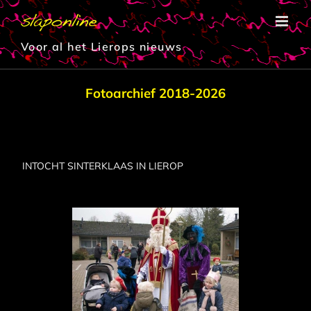
Ga
naar
inhoud
Voor al het Lierops nieuws
Fotoarchief 2018-2026
INTOCHT SINTERKLAAS IN LIEROP