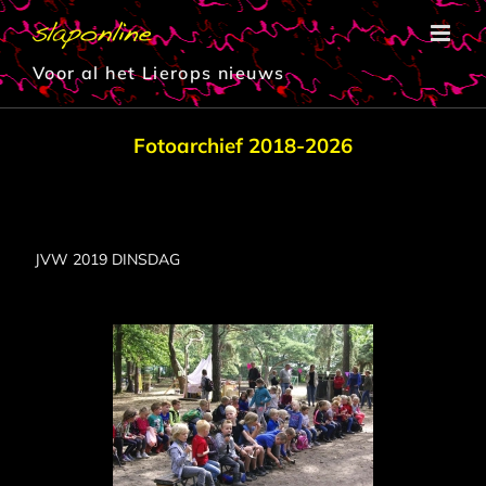
Ga
naar
inhoud
Voor al het Lierops nieuws
Fotoarchief 2018-2026
JVW 2019 DINSDAG