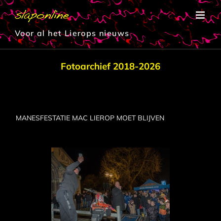
Ga
naar
inhoud
Voor al het Lierops nieuws
Fotoarchief 2018-2026
MANESFESTATIE MAC LIEROP MOET BLIJVEN