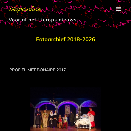
Ga
naar
inhoud
Voor al het Lierops nieuws
Fotoarchief 2018-2026
PROFIEL MET BONAIRE 2017