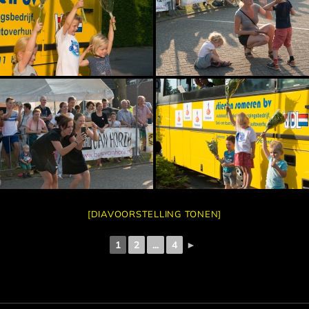
[DIAVOORSTELLING TONEN]
1
2
...
4
►