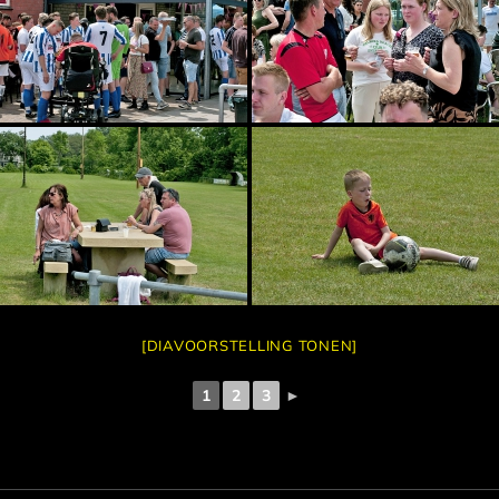
[DIAVOORSTELLING TONEN]
1
2
3
►