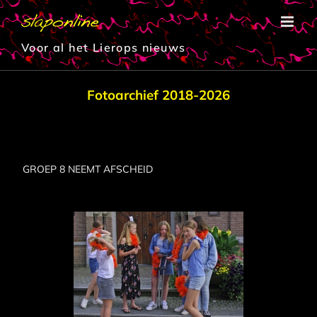
Ga
naar
inhoud
Voor al het Lierops nieuws
Fotoarchief 2018-2026
GROEP 8 NEEMT AFSCHEID