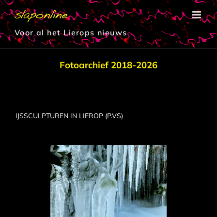
Ga
naar
inhoud
Voor al het Lierops nieuws
Fotoarchief 2018-2026
IJSSCULPTUREN IN LIEROP (P.VS)