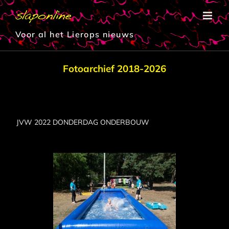
Ga
naar
inhoud
Voor al het Lierops nieuws
Fotoarchief 2018-2026
JVW 2022 DONDERDAG ONDERBOUW