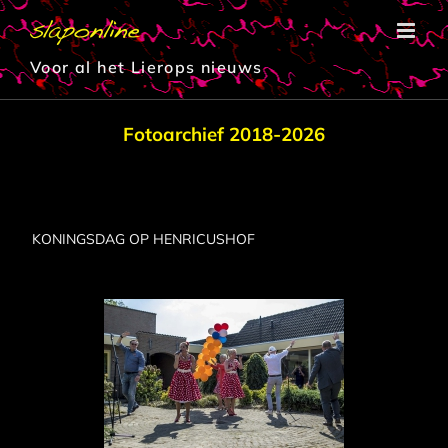
Ga
naar
inhoud
Voor al het Lierops nieuws
Fotoarchief 2018-2026
KONINGSDAG OP HENRICUSHOF