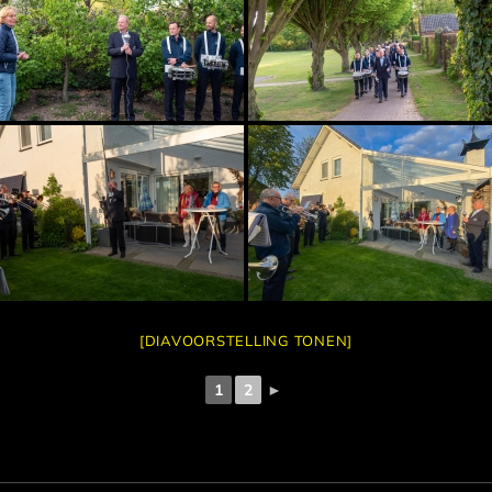
[DIAVOORSTELLING TONEN]
1
2
►