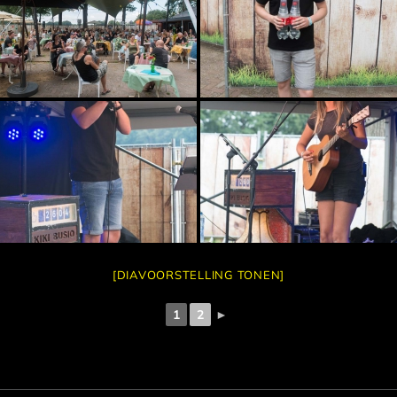
[DIAVOORSTELLING TONEN]
1
2
►