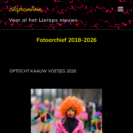
Ga
naar
inhoud
Voor al het Lierops nieuws
Fotoarchief 2018-2026
OPTOCHT KAAUW VOETJES 2020