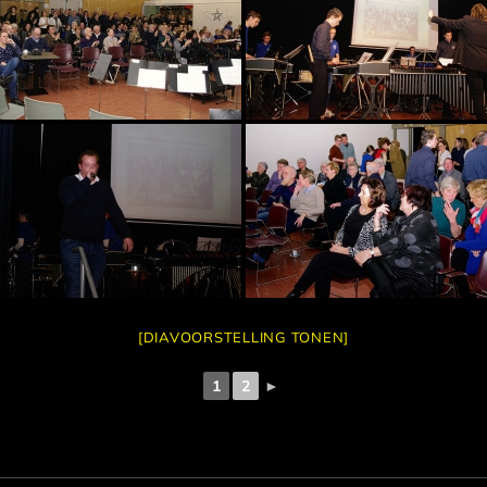
[DIAVOORSTELLING TONEN]
1
2
►