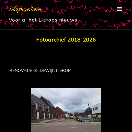
Ga
naar
inhoud
Voor al het Lierops nieuws
Fotoarchief 2018-2026
RENOVATIE GILDEWIJK LIEROP