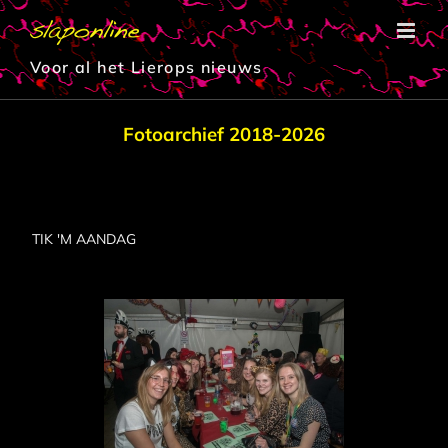
Ga
naar
inhoud
Voor al het Lierops nieuws
Fotoarchief 2018-2026
TIK 'M AANDAG