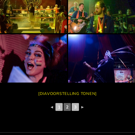
[DIAVOORSTELLING TONEN]
◄
1
2
3
►