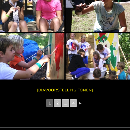
[DIAVOORSTELLING TONEN]
1
2
...
4
►