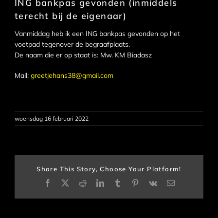
ING bankpas gevonden (inmiddels
terecht bij de eigenaar)
Vanmiddag heb ik een ING bankpas gevonden op het
voetpad tegenover de begraafplaats.
De naam die er op staat is: Mw. KM Biadasz
Mail:
greetjehans38@gmail.com
woensdag 16 februari 2022
Share This Story, Choose Your Platform!
Facebook
X
Reddit
LinkedIn
Tumblr
Pinterest
Vk
E-
mail