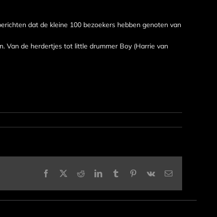
berichten dat de kleine 100 bezoekers hebben genoten van
 Van de herdertjes tot little drummer Boy (Harrie van
Facebook
X
Reddit
LinkedIn
Tumblr
Pinterest
Vk
E-
mail