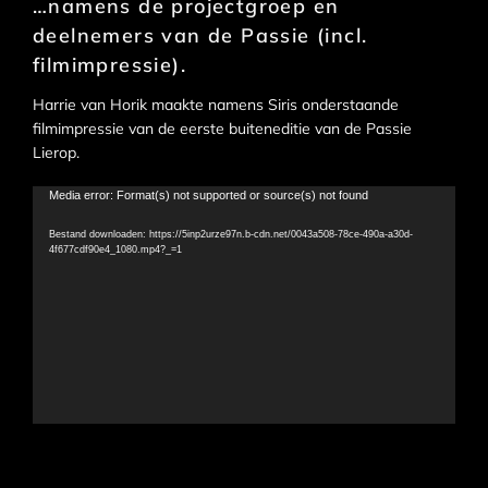
…namens de projectgroep en
deelnemers van de Passie (incl.
filmimpressie).
Harrie van Horik maakte namens Siris onderstaande
filmimpressie van de eerste buiteneditie van de Passie
Lierop.
Videospeler
Media error: Format(s) not supported or source(s) not found
Bestand downloaden: https://5inp2urze97n.b-cdn.net/0043a508-78ce-490a-a30d-
4f677cdf90e4_1080.mp4?_=1