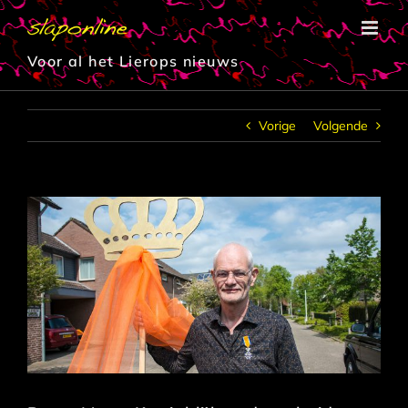
Ga
naar
inhoud
Voor al het Lierops nieuws
Vorige
Volgende