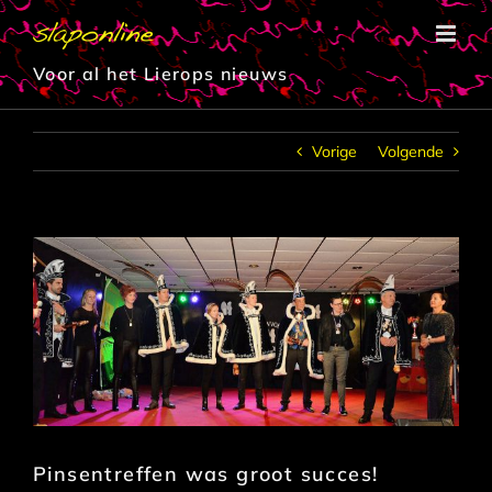
Ga
naar
inhoud
Voor al het Lierops nieuws
Vorige
Volgende
Pinsentreffen was groot succes!