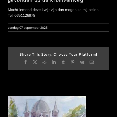
gevonden op de Kromvenweg
Mocht iemand deze kwijt zijn dan mogen ze mij bellen.
Tel. 0651126978
zondag 07 september 2025
Share This Story, Choose Your Platform!
Facebook
X
Reddit
LinkedIn
Tumblr
Pinterest
Vk
E-
mail