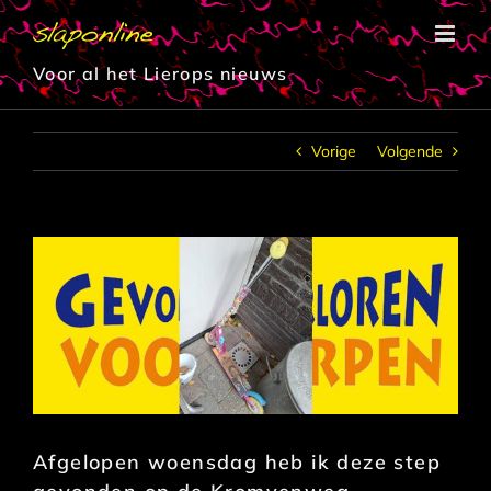
Ga
naar
inhoud
Voor al het Lierops nieuws
Vorige
Volgende
Afgelopen woensdag heb ik deze step