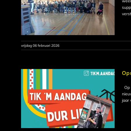
weer
supp
vers
vrijdag 06 februari 2026
Opr
Op 1
nieu
jaar