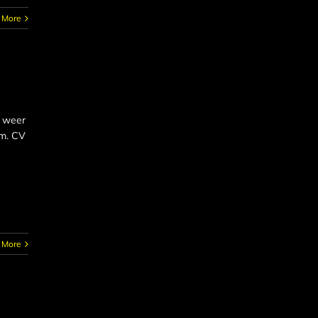
 More
l weer
.m. CV
 More