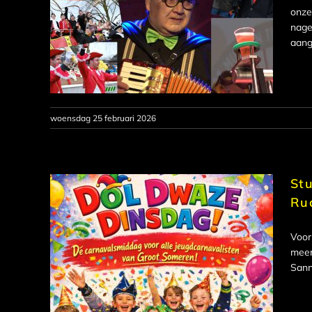
onze
nage
aang
woensdag 25 februari 2026
Stu
Ru
Voor
meer
Sann