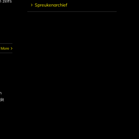
 zelfs
Spreukenarchief
 More
n
it