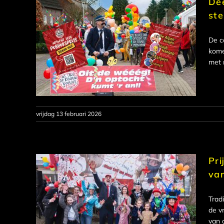
De
st
De c
kome
met 
vrijdag 13 februari 2026
Pri
va
Trad
de v
van 