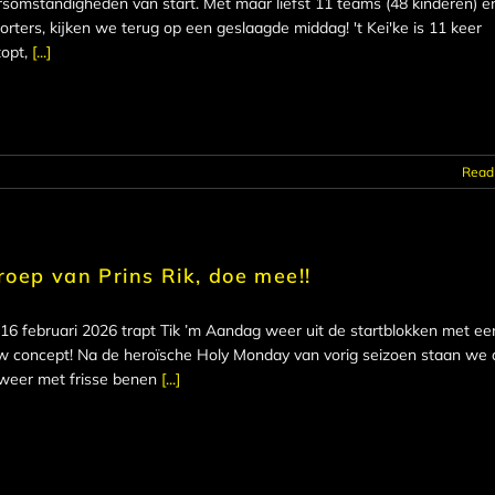
somstandigheden van start. Met maar liefst 11 teams (48 kinderen) en
orters, kijken we terug op een geslaagde middag! 't Kei'ke is 11 keer
topt,
[...]
Read
oep van Prins Rik, doe mee!!
6 februari 2026 trapt Tik ’m Aandag weer uit de startblokken met ee
w concept! Na de heroïsche Holy Monday van vorig seizoen staan we d
 weer met frisse benen
[...]