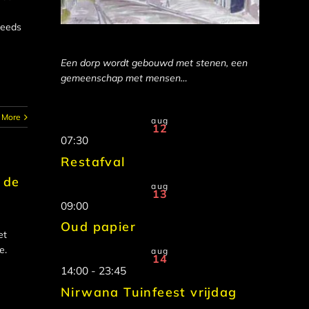
reeds
Een dorp wordt gebouwd met stenen, een
gemeenschap met mensen…
 More
aug
12
07:30
Restafval
 de
aug
13
09:00
Oud papier
et
e.
aug
14
14:00
-
23:45
Nirwana Tuinfeest vrijdag