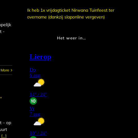
Ik heb 1x vrijdagticket Nirwana Tuinfeest ter
overname (dankzij slaponline vergeven)
pelijk
t -
Het weer in…
 More
’
t – op
uurt
[...]