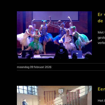
Er 
de
Met 
gest
verl
maandag 09 februari 2026
Een
Het 