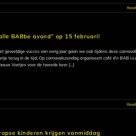
Read
lle BABbe avond” op 15 februari!
et geweldige succes van vorig jaar gaan we ook tijdens deze carnava
eetje terug in de tijd. Op carnavalszondag organiseert café d’n BAB i.s
aauw Voetjes voor de tweede keer
[...]
Read
ropse kinderen krijgen vanmiddag