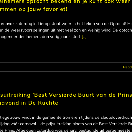
elnemers optocht bekend én je kunt ook weer
emmen op jouw favoriet!
arnavalszaterdag in Lierop staat weer in het teken van de Optocht! Ho
n de weersvoorspellingen uit met veel zon en weinig wind! De optoch
nog meer deelnemers dan vorig jaar - start
[...]
Read
jsuitreiking ‘Best Versierde Buurt van de Prins
navond in De Ruchte
itiegetrouw vindt in de gemeente Someren tijdens de sleuteloverdrach
rijdag vóór carnaval – de prijsuitreiking plaats van de Best Versierde B
de Prins. Afgelopen zaterdag was de jury, bestaande uit burgemeester