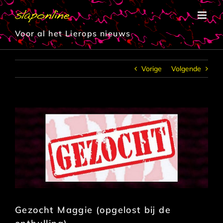
Ga
naar
inhoud
Voor al het Lierops nieuws
Vorige
Volgende
Gezocht Maggie (opgelost bij de