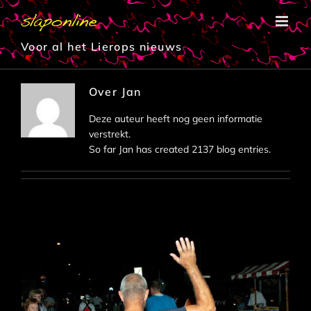
Ga
naar
inhoud
Voor al het Lierops nieuws
Over
Jan
Deze auteur heeft nog geen informatie
verstrekt.
So far Jan has created 2137 blog entries.