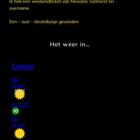
Ik heb een weekendticket van Nirwana Tuinfeest ter
overname
Een – oud – sleutelbosje gevonden
Het weer in…