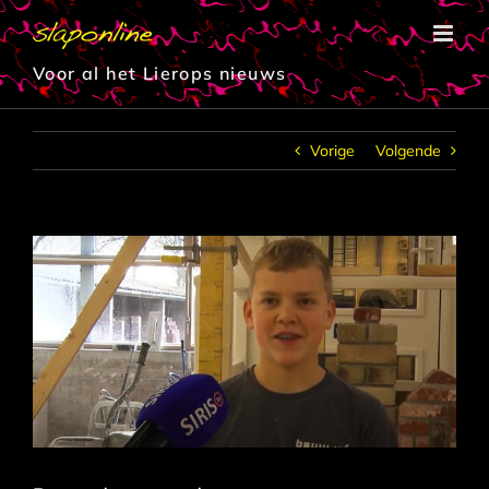
Ga
naar
inhoud
Voor al het Lierops nieuws
Vorige
Volgende