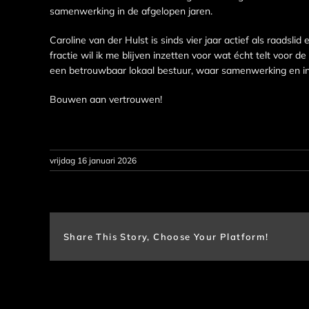
samenwerking in de afgelopen jaren.
Caroline van der Hulst is sinds vier jaar actief als raadsl
fractie wil ik me blijven inzetten voor wat écht telt voo
een betrouwbaar lokaal bestuur, waar samenwerking en in v
Bouwen aan vertrouwen!
vrijdag 16 januari 2026
Share This Story, Choose Your Platform!