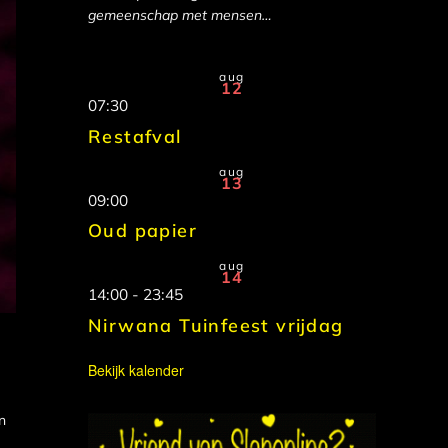
gemeenschap met mensen…
aug
12
07:30
Restafval
aug
13
09:00
Oud papier
aug
14
14:00
-
23:45
Nirwana Tuinfeest vrijdag
Bekijk kalender
n