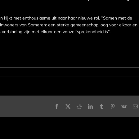
id en kijkt met enthousiasme uit naar haar nieuwe rol. “Samen met de
r de inwoners van Someren: een sterke gemeenschap, oog voor elkaar en
erbinding zijn met elkaar een vanzelfsprekendheid is”.
Facebook
X
Reddit
LinkedIn
Tumblr
Pinterest
Vk