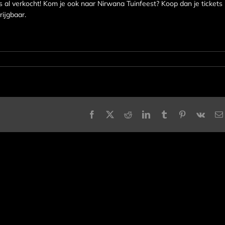
 al verkocht! Kom je ook naar Nirwana Tuinfeest? Koop dan je tickets
krijgbaar.
Facebook
X
Reddit
LinkedIn
Tumblr
Pinterest
Vk