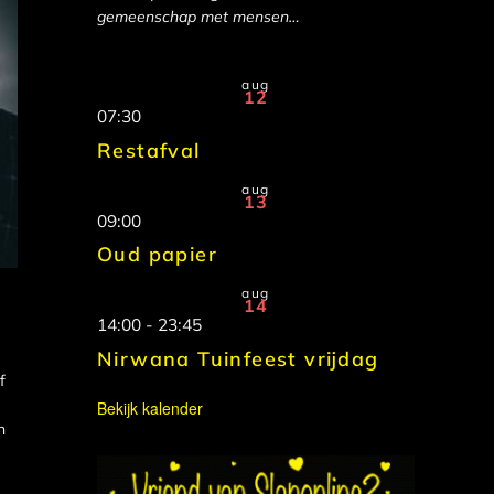
gemeenschap met mensen…
aug
12
07:30
Restafval
aug
13
09:00
Oud papier
aug
14
14:00
-
23:45
Nirwana Tuinfeest vrijdag
f
Bekijk kalender
n