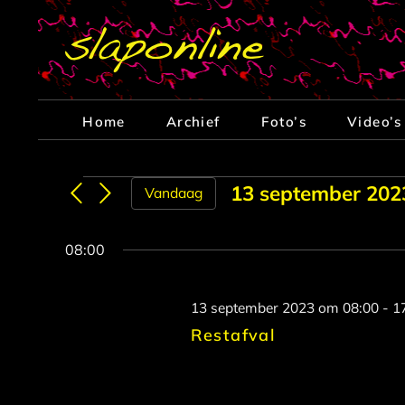
Ga
naar
inhoud
Home
Archief
Foto’s
Video’s
Evenementen
13 september 202
Vandaag
Selecteer
in
een
08:00
datum.
13
13 september 2023 om 08:00
-
1
september
Restafval
2023