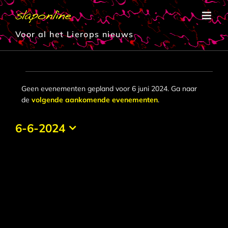
Ga
naar
inhoud
Voor al het Lierops nieuws
Evenementen
Geen evenementen gepland voor 6 juni 2024. Ga naar
Bericht
de
volgende aankomende evenementen
.
in
6
6-6-2024
Selecteer
juni
een
datum.
2024