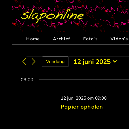
Ga
naar
inhoud
Home
Archief
Foto’s
Video’s
Evenementen
12 juni 2025
Vandaag
Selecteer
in
een
09:00
datum.
12
12 juni 2025 om 09:00
juni
Papier ophalen
2025